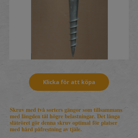
Klicka för att köpa
Skruv med två sorters gängor som tillsammans
med längden tål högre belastningar. Det långa
slätröret gör denna skruv optimal för platser
med hård påfrestning av tjäle.