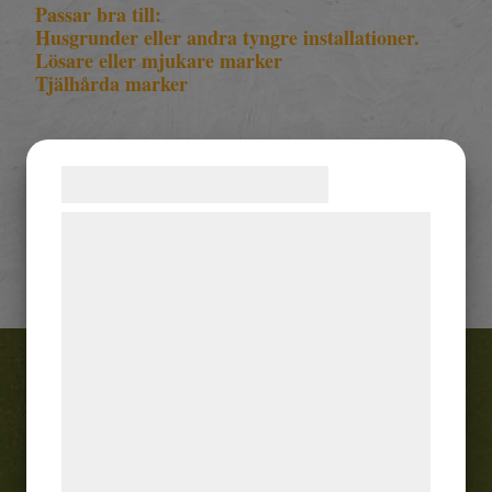
Passar bra till:
Husgrunder eller andra tyngre installationer.
Lösare eller mjukare marker
Tjälhårda marker
Samtykke til cookies
produktblad-1400
Vi og vores samarbejdspartnere bruger
teknologier, herunder cookies, til at
indsamle oplysninger om dig til forskellige
formål, herunder: Tilpasning af annoncering,
bedre brugeroplevelse, funktionalitet,
statistik og marketing. Disse oplysninger
kan blive delt med annoncerings- og
analysepartnere, som kan kombinere dem
med data, du tidligere har givet dem eller